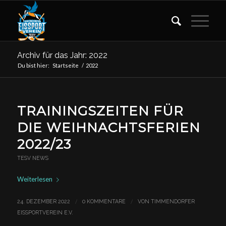
Archiv für das Jahr: 2022
Du bist hier:
Startseite
/
2022
TRAININGSZEITEN FÜR
DIE WEIHNACHTSFERIEN
2022/23
TESV NEWS
Weiterlesen
/
/
24. DEZEMBER 2022
0 KOMMENTARE
VON
TIMMENDORFER
EISSPORTVEREIN E.V.