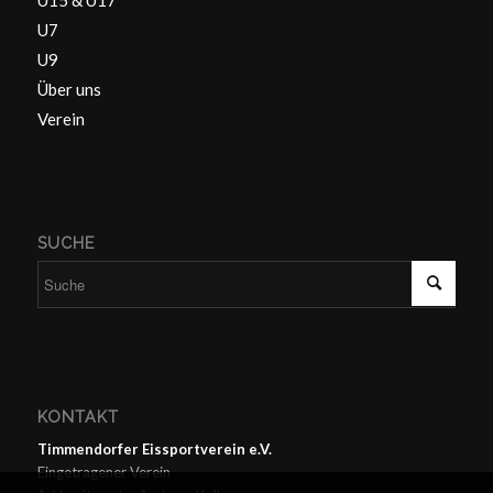
U15 & U17
U7
U9
Über uns
Verein
SUCHE
KONTAKT
Timmendorfer Eissportverein e.V.
Eingetragener Verein