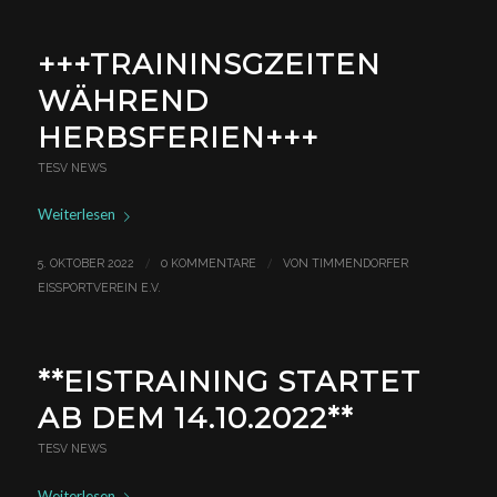
+++TRAININSGZEITEN
WÄHREND
HERBSFERIEN+++
TESV NEWS
Weiterlesen
/
/
5. OKTOBER 2022
0 KOMMENTARE
VON
TIMMENDORFER
EISSPORTVEREIN E.V.
**EISTRAINING STARTET
AB DEM 14.10.2022**
TESV NEWS
Weiterlesen