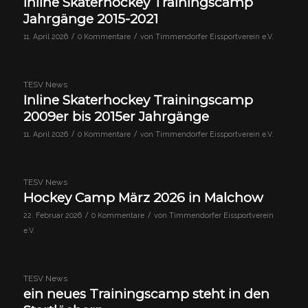
Inline Skaterhockey Trainingscamp
Jahrgänge 2015-2021
/
/
11. April 2026
0 Kommentare
von
Timmendorfer Eissportverein e.V.
TESV News
Inline Skaterhockey Trainingscamp
2009er bis 2015er Jahrgänge
/
/
11. April 2026
0 Kommentare
von
Timmendorfer Eissportverein e.V.
TESV News
Hockey Camp März 2026 in Malchow
/
/
22. Februar 2026
0 Kommentare
von
Timmendorfer Eissportverein
e.V.
TESV News
ein neues Trainingscamp steht in den