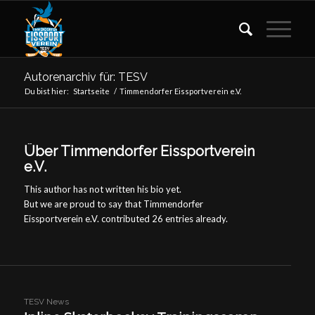
Autorenarchiv für: TESV
Du bist hier:
Startseite
/
Timmendorfer Eissportverein e.V.
Über
Timmendorfer Eissportverein
e.V.
This author has not written his bio yet.
But we are proud to say that
Timmendorfer
Eissportverein e.V.
contributed 26 entries already.
TESV News