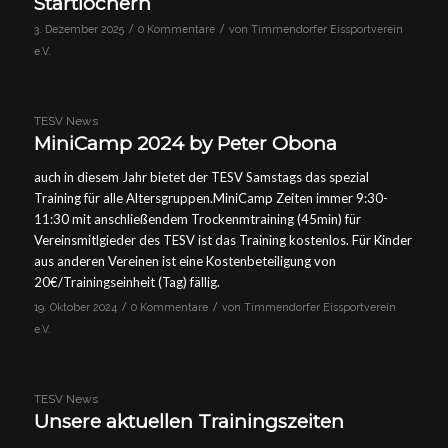
Startlöchern
/
/
3. Dezember 2025
0 Kommentare
von
Timmendorfer Eissportverein
e.V.
TESV News
MiniCamp 2024 by Peter Obona
auch in diesem Jahr bietet der TESV Samstags das spezial
Training für alle Altersgruppen.MiniCamp Zeiten immer 9:30-
11:30 mit anschließendem Trockenmtraining (45min) für
Vereinsmitlgieder des TESV ist das Training kostenlos. Für Kinder
aus anderen Vereinen ist eine Kostenbeteiligung von
20€/Trainingseinheit (Tag) fällig.
/
/
19. Oktober 2024
0 Kommentare
von
Timmendorfer Eissportverein
e.V.
TESV News
Unsere aktuellen Trainingszeiten