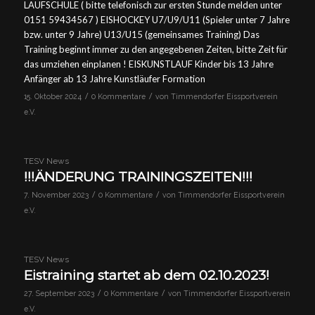
LAUFSCHULE ( bitte telefonisch zur ersten Stunde melden unter
0151 59434567 ) EISHOCKEY U7/U9/U11 (Spieler unter 7 Jahre
bzw. unter 9 Jahre) U13/U15 (gemeinsames Training) Das
Training beginnt immer zu den angegebenen Zeiten, bitte Zeit für
das umziehen einplanen ! EISKUNSTLAUF Kinder bis 13 Jahre
Anfänger ab 13 Jahre Kunstläufer Formation
/
/
15. Oktober 2024
0 Kommentare
von
Timmendorfer Eissportverein
e.V.
TESV News
!!!ÄNDERUNG TRAININGSZEITEN!!!
/
/
7. November 2023
0 Kommentare
von
Timmendorfer Eissportverein
e.V.
TESV News
Eistraining startet ab dem 02.10.2023!
/
/
27. September 2023
0 Kommentare
von
Timmendorfer Eissportverein
e.V.