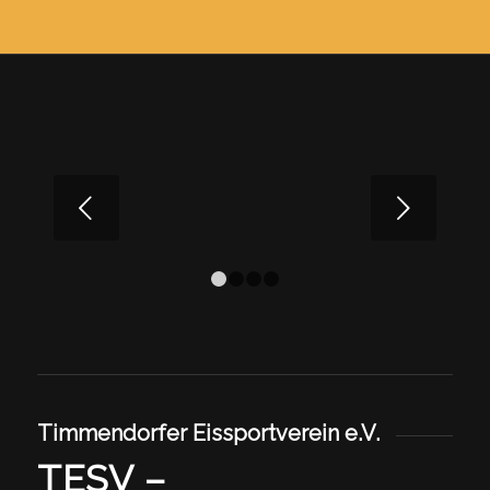
Weiter
1
2
3
4
Timmendorfer Eissportverein e.V.
TESV –