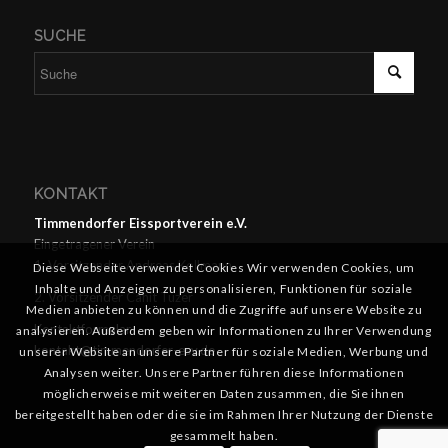
SUCHE
KONTAKT
Timmendorfer Eissportverein e.V.
Eingetragener Verein
1. Vorsitzender Andreas Kollmann
Diese Webseite verwendet Cookies Wir verwenden Cookies, um
Inhalte und Anzeigen zu personalisieren, Funktionen für soziale
2. Vorsitzender Cahit Tüzer
Medien anbieten zu können und die Zugriffe auf unsere Website zu
Kontaktformular
analysieren. Außerdem geben wir Informationen zu Ihrer Verwendung
kontakt@timmendorfer-esv.de
unserer Website an unsere Partner für soziale Medien, Werbung und
Analysen weiter. Unsere Partner führen diese Informationen
möglicherweise mit weiteren Daten zusammen, die Sie ihnen
bereitgestellt haben oder die sie im Rahmen Ihrer Nutzung der Dienste
gesammelt haben.