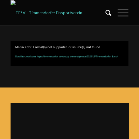
Media error: Format(s) not supported or source(s) not found
Datei herunterladen: https://timmendorfer-esv.de/wp-content/uploads/2025/12/Timmendorfer-1.mp4