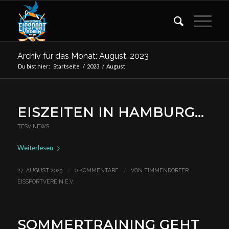
Archiv für das Monat: August, 2023
Du bist hier:
Startseite
/
2023
/
August
EISZEITEN IN HAMBURG…
TESV NEWS
Weiterlesen
/
/
27. AUGUST 2023
0 KOMMENTARE
VON
TIMMENDORFER
EISSPORTVEREIN E.V.
SOMMERTRAINING GEHT