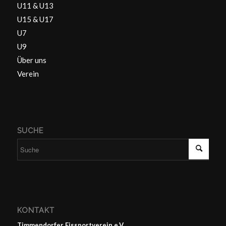
U11 & U13
U15 & U17
U7
U9
Über uns
Verein
SUCHE
KONTAKT
Timmendorfer Eissportverein e.V.