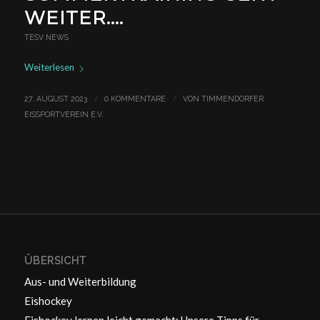
WEITER….
TESV NEWS
Weiterlesen
/
/
27. AUGUST 2023
0 KOMMENTARE
VON
TIMMENDORFER
EISSPORTVEREIN E.V.
ÜBERSICHT
Aus- und Weiterbildung
Eishockey
Eishockey lernen leicht gemacht: Unsere Tipps für