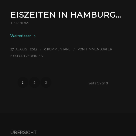
EISZEITEN IN HAMBURG…
TESV NEWS
Weiterlesen
/
/
27. AUGUST 2023
0 KOMMENTARE
VON
TIMMENDORFER
EISSPORTVEREIN E.V.
1
2
3
Seite 1 von 3
ÜBERSICHT