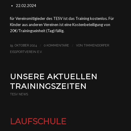
22.02.2024
für Vereinsmitlgieder des TESV ist das Training kostenlos. Für
Kinder aus anderen Vereinen ist eine Kostenbeteiligung von
20€/Trainingseinheit (Tag) fällig.
/
/
19. OKTOBER 2024
0 KOMMENTARE
VON
TIMMENDORFER
EISSPORTVEREIN E.V.
UNSERE AKTUELLEN
TRAININGSZEITEN
TESV NEWS
LAUFSCHULE