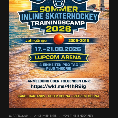
/
/
11. APRIL 2026
0 KOMMENTARE
VON
TIMMENDORFER