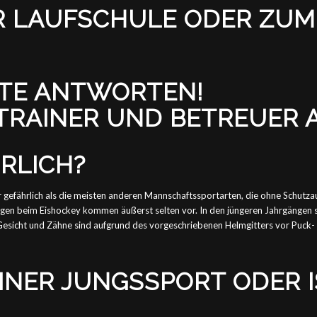
R LAUFSCHULE ODER ZUM
STE ANTWORTEN!
TRAINER UND BETREUER 
HRLICH?
gefährlich als die meisten anderen Mannschaftssportarten, die ohne Schutzau
zungen beim Eishockey kommen äußerst selten vor. In den jüngeren Jahrgängen
Gesicht und Zähne sind aufgrund des vorgeschriebenen Helmgitters vor Puck- 
REINER JUNGSSPORT ODER 