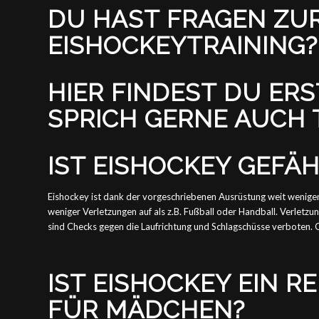
DU HAST FRAGEN ZU
EISHOCKEYTRAINING?
HIER FINDEST DU ER
SPRICH GERNE AUCH 
IST EISHOCKEY GEFÄ
Eishockey ist dank der vorgeschriebenen Ausrüstung weit weniger 
weniger Verletzungen auf als z.B. Fußball oder Handball. Verlet
sind Checks gegen die Laufrichtung und Schlagschüsse verboten. 
IST EISHOCKEY EIN 
FÜR MÄDCHEN?