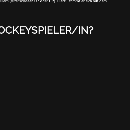
hülern (Altersklassen U7 oder U9). Hierzu stimmt er sich mit dem
OCKEYSPIELER/IN
?