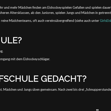
Mehr und mehr Mädchen finden am Eishockeyspielen Gefallen und spielen daue
heren Altersklassen, ab den Junioren, spielen Jungs und Mädchen in getrenn
d reine Mädchenteams, oft auch vereinsübergreifend (siehe auch unter
GirlsEi
HULE?
ng.
 Umgang mit dem Eishockeyschläger.
UFSCHULE GEDACHT?
acht. Mädchen und Jungs üben gemeinsam. Nach zwei bis drei „Schnupperstunden