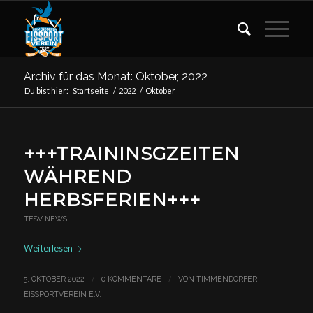
Archiv für das Monat: Oktober, 2022
Du bist hier:
Startseite
/
2022
/
Oktober
+++TRAININSGZEITEN
WÄHREND
HERBSFERIEN+++
TESV NEWS
Weiterlesen
/
/
5. OKTOBER 2022
0 KOMMENTARE
VON
TIMMENDORFER
EISSPORTVEREIN E.V.