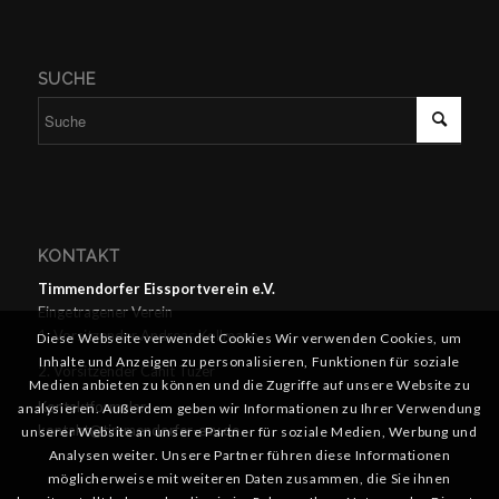
SUCHE
KONTAKT
Timmendorfer Eissportverein e.V.
Eingetragener Verein
1. Vorsitzender Andreas Kollmann
Diese Webseite verwendet Cookies Wir verwenden Cookies, um
Inhalte und Anzeigen zu personalisieren, Funktionen für soziale
2. Vorsitzender Cahit Tüzer
Medien anbieten zu können und die Zugriffe auf unsere Website zu
Kontaktformular
analysieren. Außerdem geben wir Informationen zu Ihrer Verwendung
kontakt@timmendorfer-esv.de
unserer Website an unsere Partner für soziale Medien, Werbung und
Analysen weiter. Unsere Partner führen diese Informationen
möglicherweise mit weiteren Daten zusammen, die Sie ihnen