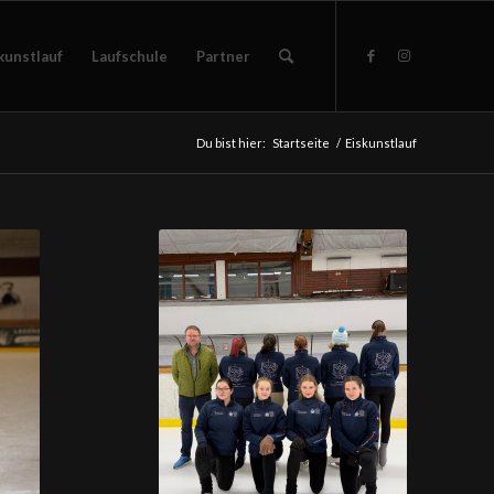
kunstlauf
Laufschule
Partner
Du bist hier:
Startseite
/
Eiskunstlauf