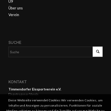
U9
Über uns
Verein
SUCHE
KONTAKT
Timmendorfer Eissportverein e.V.
Eingetragener Verein
1. Vorsitzender Andreas Kollmann
Diese Webseite verwendet Cookies Wir verwenden Cookies, um
Inhalte und Anzeigen zu personalisieren, Funktionen für soziale
2. Vorsitzender Cahit Tüzer
Medien anbieten zu können und die Zugriffe auf unsere Website zu